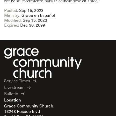
recibe su crecimiento para ir edificándose en amor."
Posted:
Sep 15, 2023
Ministry:
Grace en Español
Modified:
Sep 15, 2023
Expires:
Dec 30, 2099
Service Times
Livestream
Bulletin
Location
Grace Community Church
13248 Roscoe Blvd