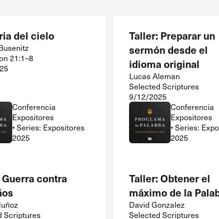
ria del cielo
Taller: Preparar un
Busenitz
sermón desde el
ion 21:1–8
idioma original
25
Lucas Aleman
Selected Scriptures
9/12/2025
Conferencia
Conferencia
Expositores
Expositores
• Series: Expositores
• Series: Exp
2025
2025
: Guerra contra
Taller: Obtener el
ños
máximo de la Pala
Muñoz
David Gonzalez
d Scriptures
Selected Scriptures