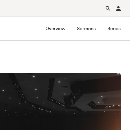
Forgot Password?
Learn about Church Membership
.
Overview
Sermons
Series